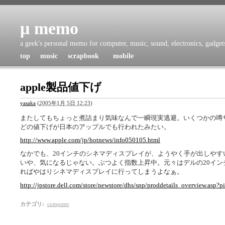
μ memo
a geek's personal memo for computer, music, sound, electronics, gadgets,
top
music
scrapbook
mobile
apple製品値下げ
yasaka
(
2005年1月 5日 12:23
)
またしてもちょっと煮詰まり気味なんで一瞬現実逃避。いくつかの噂
どの値下げが日本のアップルでも行われたみたい。
http://www.apple.com/jp/hotnews/info050105.html
なかでも、20インチのシネマディスプレイが、ようやく手が出しやすい
いや、気になるじゃない。ぶつよく指数上昇中。元々はデルの20イ
ればやはりシネマディスプレイに行ってしまうよなぁ。
http://jpstore.dell.com/store/newstore/dhs/snp/proddetails_overview.asp?
カテゴリ
:
computer