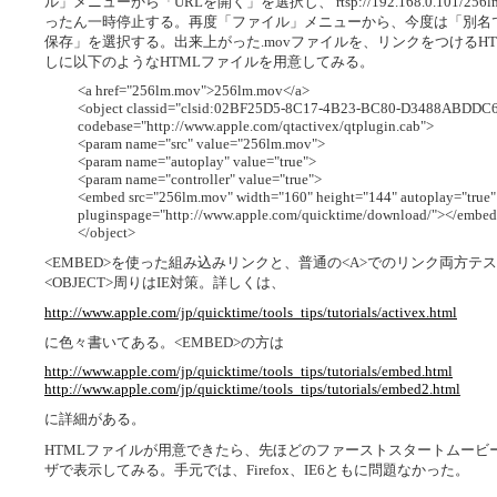
ル」メニューから「URLを開く」を選択し、 rtsp://192.168.0.101
ったん一時停止する。再度「ファイル」メニューから、今度は「別名
保存」を選択する。出来上がった.movファイルを、リンクをつけるH
しに以下のようなHTMLファイルを用意してみる。
<a href="256lm.mov">256lm.mov</a>
<object classid="clsid:02BF25D5-8C17-4B23-BC80-D3488ABDDC6B
codebase="http://www.apple.com/qtactivex/qtplugin.cab">
<param name="src" value="256lm.mov">
<param name="autoplay" value="true">
<param name="controller" value="true">
<embed src="256lm.mov" width="160" height="144" autoplay="true" c
pluginspage="http://www.apple.com/quicktime/download/"></embe
</object>
<EMBED>を使った組み込みリンクと、普通の<A>でのリンク両方
<OBJECT>周りはIE対策。詳しくは、
http://www.apple.com/jp/quicktime/tools_tips/tutorials/activex.html
に色々書いてある。<EMBED>の方は
http://www.apple.com/jp/quicktime/tools_tips/tutorials/embed.html
http://www.apple.com/jp/quicktime/tools_tips/tutorials/embed2.html
に詳細がある。
HTMLファイルが用意できたら、先ほどのファーストスタートムービ
ザで表示してみる。手元では、Firefox、IE6ともに問題なかった。