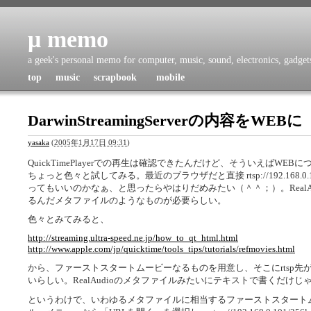
μ memo
a geek's personal memo for computer, music, sound, electronics, gadgets,
top
music
scrapbook
mobile
DarwinStreamingServerの内容をWEBに
yasaka
(
2005年1月17日 09:31
)
QuickTimePlayerでの再生は確認できたんだけど、そういえばW
ちょっと色々と試してみる。最近のブラウザだと直接 rtsp://192.168.0.10
ってもいいのかなぁ、と思ったらやはりだめみたい（＾＾；）。RealAud
るんだメタファイルのようなものが必要らしい。
色々とみてみると、
http://streaming.ultra-speed.ne.jp/how_to_qt_html.html
http://www.apple.com/jp/quicktime/tools_tips/tutorials/refmovies.html
から、ファーストスタートムービーなるものを用意し、そこにrtsp
いらしい。RealAudioのメタファイルみたいにテキストで書くだけじ
というわけで、いわゆるメタファイルに相当するファーストスタートムービー作