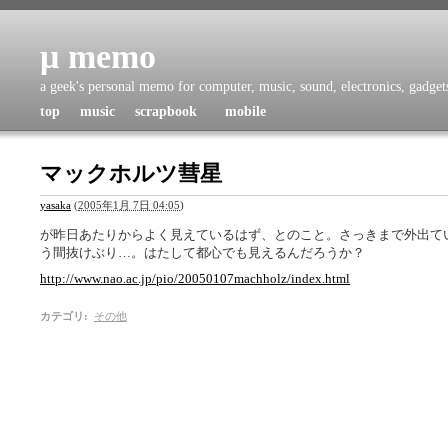
μ memo
a geek's personal memo for computer, music, sound, electronics, gadgets,
top
music
scrapbook
mobile
マックホルツ彗星
yasaka
(
2005年1月 7日 04:05
)
が昨日あたりからよく見えているはず、とのこと。さっきまで外出て
う間抜けぶり…。はたして都心でも見えるんだろうか？
http://www.nao.ac.jp/pio/20050107machholz/index.html
カテゴリ
:
その他