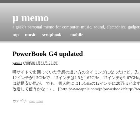
μ memo
a geek's personal memo for computer, music, sound, electronics, gadgets,
top
music
scrapbook
mobile
PowerBook G4 updated
yasaka
(
2005年1月31日 22:56
)
噂サイトで出回っていた予想の遅い方のタイミングになったけど、先ほどP
12インチが1.5GHzで、15インチは1.5と1.67GHz、17インチが1.67GHz。
は結構安い気が。 でも、個人的には1.5GHzの12インチに20万ほど出す
改造して使うかな；）。 [[http://www.apple.com/jp/powerbook/:http://www.
カテゴリ
:
computer