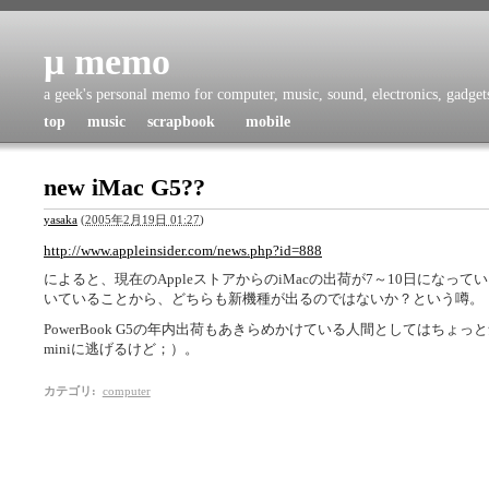
μ memo
a geek's personal memo for computer, music, sound, electronics, gadgets,
top
music
scrapbook
mobile
new iMac G5??
yasaka
(
2005年2月19日 01:27
)
http://www.appleinsider.com/news.php?id=888
によると、現在のAppleストアからのiMacの出荷が7～10日になってい
いていることから、どちらも新機種が出るのではないか？という噂。
PowerBook G5の年内出荷もあきらめかけている人間としてはちょ
miniに逃げるけど；）。
カテゴリ
:
computer