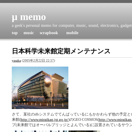
μ memo
a geek's personal memo for computer, music, sound, electronics, gadgets,
top
music
scrapbook
mobile
日本科学未来館定期メンテナンス
yasaka
(
2005年2月22日 22:57
)
さて、某社のdbシステムでてんぱっているにもかかわらず他の予定
来館(
http://www.miraikan.jst.go.jp/
)のGEO COSMOS(
http://www.miraikan.
プ(未来館ではオーバルブリッジとよんでいる)に設置されているサウ