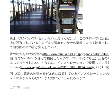
あまり気がついている人いないと思うんだけど、このスロープに設置
上に設置されているさまざまな気象センサーの情報によって制御され
て曲や曲の中の音が変化していく。
音の制作を御大が行い(
http://www.miraikan.jst.go.jp/j/goodstool/guest/
他4名でMax/MSPを使って構築したもので、2001年に作り上げた
はちょっとうれしい。ちなみに、インスタレーションで使用している
Comica(
http://wmg.jp/artist/sakamoto/WPC6000010194.html
)というC
同じCDに電通の汐留本社ビル内に設置しているインスタレーション
ンスの声がかからない。まだ動いているんだろうか？
カテゴリ
:
sound