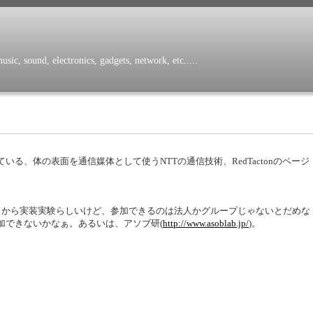
sic, sound, electronics, gadgets, network, etc.....
る、体の表面を通信媒体として使うNTTの通信技術、RedTactonのページ
月から実装実験らしいけど、参加できるのは法人かグループじゃないとだめな
加できないかなぁ。あるいは、アソブ研(
http://www.asoblab.jp/
)。