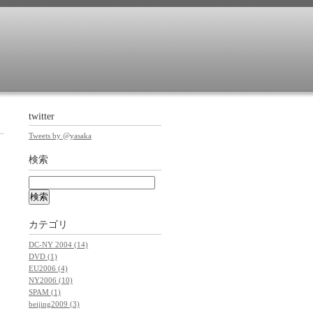
twitter
Tweets by @yasaka
検索
カテゴリ
DC-NY 2004 (14)
DVD (1)
EU2006 (4)
NY2006 (10)
SPAM (1)
beijing2009 (3)