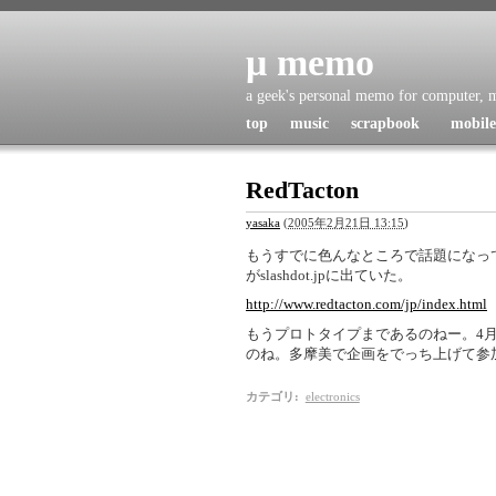
μ memo
a geek's personal memo for computer, mu
top
music
scrapbook
mobile
RedTacton
yasaka
(
2005年2月21日 13:15
)
もうすでに色んなところで話題になってい
がslashdot.jpに出ていた。
http://www.redtacton.com/jp/index.html
もうプロトタイプまであるのねー。4
のね。多摩美で企画をでっち上げて参
カテゴリ
:
electronics