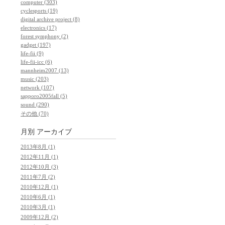
computer (303)
cyclesports (19)
digital archive project (8)
electronics (17)
forest symphony (2)
gadget (197)
life-fii (9)
life-fii-icc (6)
mannheim2007 (13)
music (203)
network (107)
sapporo2005fall (5)
sound (290)
その他 (70)
月別
アーカイブ
2013年8月 (1)
2012年11月 (1)
2012年10月 (3)
2011年7月 (2)
2010年12月 (1)
2010年6月 (1)
2010年3月 (1)
2009年12月 (2)