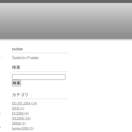
twitter
Tweets by @yasaka
検索
カテゴリ
DC-NY 2004 (14)
DVD (1)
EU2006 (4)
際
NY2006 (10)
SPAM (1)
ウ
beijing2009 (3)