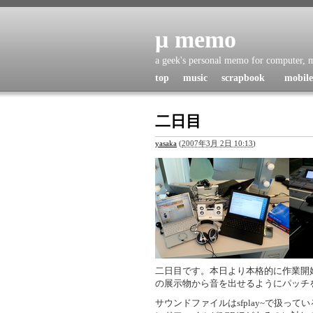
μ memo
a geek's personal memo for computer, mu
top
music
scrapbook
mobile
二日目
yasaka
(
2007年3月 2日 10:13
)
二日目です。本日より本格的に作業開
の展示物から音を出せるようにパッチ
サウンドファイルはsfplay~で扱