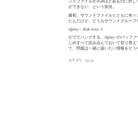
ンドファイルが3GBほどあるのに対して、M
ができない、という状況。
最初、サウンドファイルとともに色々と
たんだけど、どうもサウンドグループ
sfplay~: disk error -1
がでてハングする。sfplay~のバッフ
じめすべて読み込んでおいて切り替え
て、問題は一緒に扱いたい情報をどう
カテゴリ
:
life-fii