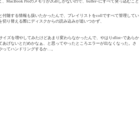
acBook Proのメモリが2GBしかないので、buffer~にすべて突っ込むこと
付随する情報も扱いたかったんで、プレイリストをcollですべて管理してい
を切り替える際にディスクからの読み込みが追いつかず、
ァサイズを増やしてみたけどあまり変わらなかったんで、やはりsflist~であらか
てあげないとだめかなぁ、と思ってやったところエラーが出なくなった。さ
やってハンドリングするか…。