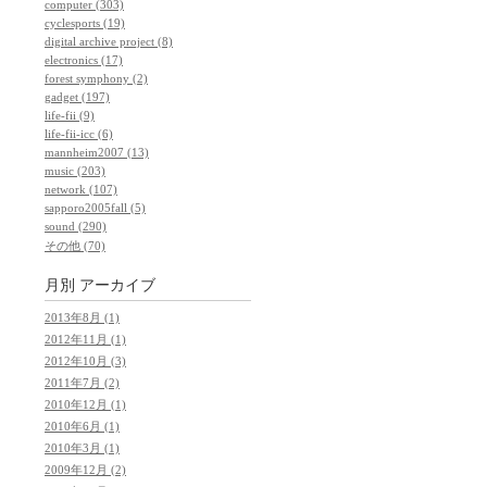
computer (303)
cyclesports (19)
digital archive project (8)
electronics (17)
forest symphony (2)
gadget (197)
life-fii (9)
life-fii-icc (6)
mannheim2007 (13)
music (203)
network (107)
sapporo2005fall (5)
sound (290)
その他 (70)
月別
アーカイブ
2013年8月 (1)
2012年11月 (1)
2012年10月 (3)
2011年7月 (2)
2010年12月 (1)
2010年6月 (1)
2010年3月 (1)
2009年12月 (2)