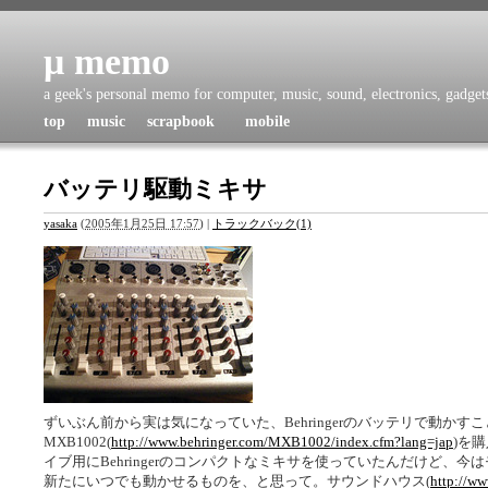
μ memo
a geek's personal memo for computer, music, sound, electronics, gadgets,
top
music
scrapbook
mobile
バッテリ駆動ミキサ
yasaka
(
2005年1月25日 17:57
)
|
トラックバック(1)
ずいぶん前から実は気になっていた、Behringerのバッテリで動かすこ
MXB1002(
http://www.behringer.com/MXB1002/index.cfm?lang=jap
)を
イブ用にBehringerのコンパクトなミキサを使っていたんだけど、
新たにいつでも動かせるものを、と思って。サウンドハウス(
http://ww