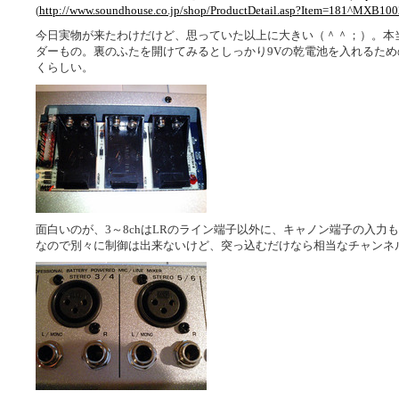
(
http://www.soundhouse.co.jp/shop/ProductDetail.asp?Item=181^MXB100
今日実物が来たわけだけど、思っていた以上に大きい（＾＾；）。本
ダーもの。裏のふたを開けてみるとしっかり9Vの乾電池を入れるため
くらしい。
面白いのが、3～8chはLRのライン端子以外に、キャノン端子の入力
なので別々に制御は出来ないけど、突っ込むだけなら相当なチャンネ